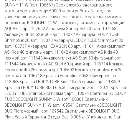
SUNNY 11 W (арт. 106661) Срок службы светодиодного
модуля составляет до 50000 часов работы Благодаря
универсальному креплению - с легкостью заменяет модули
освещения ECOLIGHT 11 W Подходит для замены в продукции
AQUAEL - арт. 107662 Аквариум ShrimpSet 20 - арт. 107663
Аквариум ShrimpSet 30 - арт. 113072 Аквариум LEDDY TUBE
ShrimpSet 20 арт. 113073 Аквариум LEDDY TUBE ShrimpSet 30
арт. 106737 Аквариум HEXAGON 60 арт. 111641 Аквакомплект
AS Kids 40 фигурный арт. 111642 Аквакомплект AS Kids 40
прямой арт. 111643 Аквакомплект AS Start 60 фигурный арт.
111644 Аквакомплект AS Start 60 прямой арт. 106714 Крышка
Econoline 40х25 прямая арт. 106693 Крышка Econoline 60х30
прямая арт. 106718 Крышка Econoline 60х30 фигурная арт.
113068 Крышка LEDDY TUBE Kids 40x25 прямая арт. 113069
Крышка LEDDY TUBE Start 60x30 фигурная арт. 113070 Крышка
LEDDY TUBE Start 60x30 прямая арт. 113074 Светильник LEDDY
TUBE DECOLIGHT SUNNY 6 W арт. 108061 Светильник
DECOLIGHT SUNNY 11 W арт. 109541 Светильник DECOLIGHT
DUO Plant черный - арт. 109542 Светильник DECOLIGHT DUO
Plant белый Гарантия: 2 года. Вес: 0,305 кг. Упаковка: по 1 шт