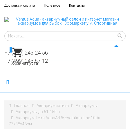
Доставка и оплата
Полезное
Контакты
0
+7 (499) 245-24-56
+7 (499) 245-67-12
Корзина пуста
Главная
Аквариумистика
Аквариумы
Аквариумы до 61-150 л
Аквариум Tetra AquaArt® Evolution Line 100л
77x38x48см