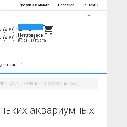
Доставка и оплата
Полезное
Контакты
0
7 (499) 245-24-56
Нет товаров
7 (499) 245-67-12
Корзина пуста
ля птиц
уппи и других маленьких аквариумных рыб
еньких аквариумных