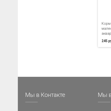
Корм 
мале
аква
245 р
Мы в Контакте
Мы в