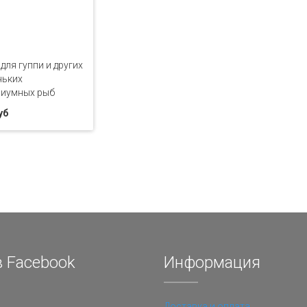
для гуппи и других
ньких
риумных рыб
уб
 Facebook
Информация
Доставка и оплата