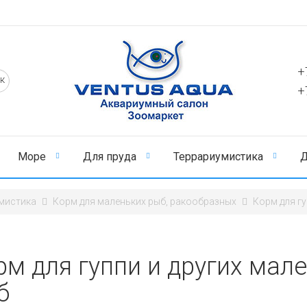
+
+
Море
Для пруда
Террариумистика
Д
мистика
Корм для маленьких рыб, ракообразных
Корм для г
рм для гуппи и других мал
б