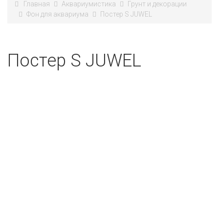
Главная
Аквариумистика
Грунт и декорации
​​Фон для аквариума
Постер S JUWEL
Постер S JUWEL