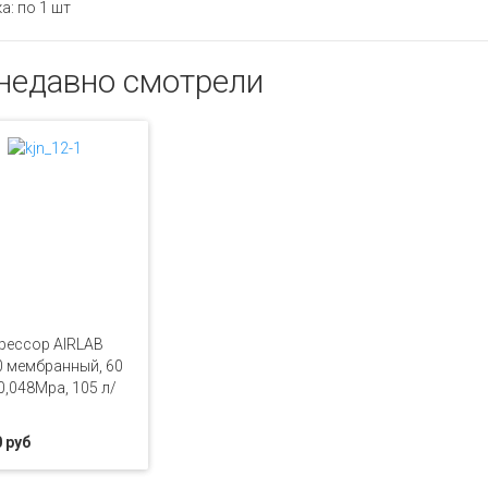
а: по 1 шт
недавно смотрели
рессор AIRLAB
 мембранный, 60
0,048Mpa, 105 л/
 руб