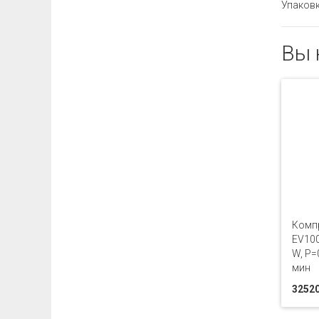
Упаковк
Вы 
Комп
EV100
W, Р=
мин
32520