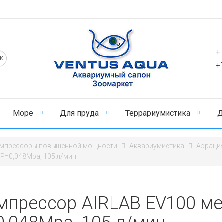
+
+
Море
Для пруда
Террариумистика
Д
мпрессоры повышенной мощности
Аквариумистика
Аэраци
 Р=0,048Mpa, 105 л/мин
мпрессор AIRLAB EV100 ме