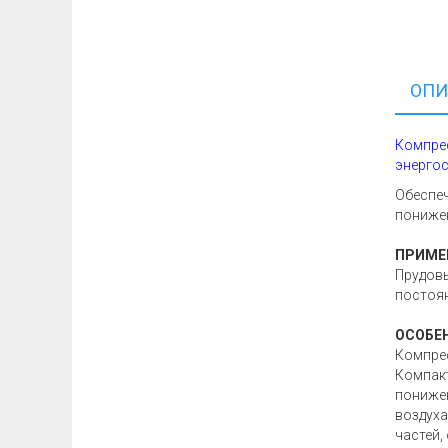
ОПИ
Компрес
энергос
Обеспеч
понижен
ПРИМЕ
Прудовы
постоян
ОСОБЕ
Компрес
Компакт
понижен
воздуха
частей,