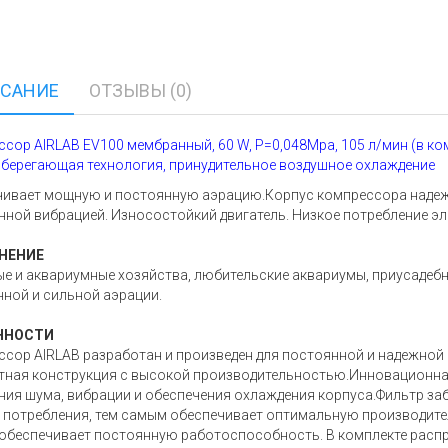
САНИЕ
ОТЗЫВЫ (0)
сор AIRLAB EV100 мембранный, 60 W, Р=0,048Mpa, 105 л/мин (в ком
берегающая технология, принудительное воздушное охлаждение
ивает мощную и постоянную аэрацию.Корпус компрессора надежн
ной вибрацией. Износостойкий двигатель. Низкое потребление э
НЕНИЕ
е и аквариумные хозяйства, любительские аквариумы, приусадебны
ной и сильной аэрации.
ННОСТИ
сор AIRLAB разработан и произведен для постоянной и надежной
ная конструкция с высокой производительностью.Инновационная
ия шума, вибрации и обеспечения охлаждения корпуса.Фильтр заб
 потребления, тем самым обеспечивает оптимальную производите
 обеспечивает постоянную работоспособность. В комплекте распреде